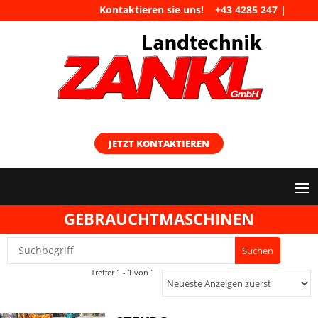
Kontaktieren sie uns!
+43 4285 247
|
maschinen@landtechnik-zankl.at
JETZT KONTAKTIEREN
GEBRAUCHTMASCHINEN
Treffer 1 - 1 von 1