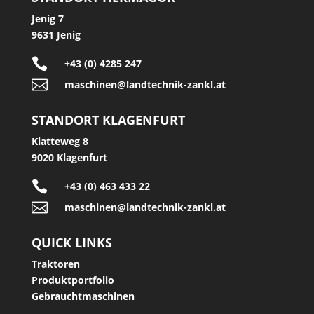
Jenig 7
9631 Jenig

+43 (0) 4285 247

maschinen@landtechnik-zankl.at
STANDORT KLAGENFURT
Klatteweg 8
9020 Klagenfurt

+43 (0) 463 433 22

maschinen@landtechnik-zankl.at
QUICK LINKS
Traktoren
Produktportfolio
Gebrauchtmaschinen