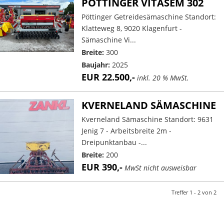
PÖTTINGER VITASEM 302
Pöttinger Getreidesämaschine Standort:
Klatteweg 8, 9020 Klagenfurt -
Sämaschine Vi...
Breite:
300
Baujahr:
2025
EUR 22.500,-
inkl. 20 % MwSt.
KVERNELAND SÄMASCHINE
Kverneland Sämaschine Standort: 9631
Jenig 7 - Arbeitsbreite 2m -
Dreipunktanbau -...
Breite:
200
EUR 390,-
MwSt nicht ausweisbar
Treffer 1 - 2 von 2