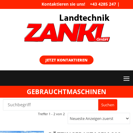
Kontaktieren sie uns!
+43 4285 247
|
maschinen@landtechnik-zankl.at
JETZT KONTAKTIEREN
GEBRAUCHTMASCHINEN
Treffer 1 - 2 von 2