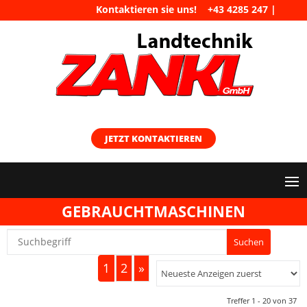
Kontaktieren sie uns!
+43 4285 247
|
maschinen@landtechnik-zankl.at
JETZT KONTAKTIEREN
GEBRAUCHTMASCHINEN
1
2
»
Treffer 1 - 20 von 37