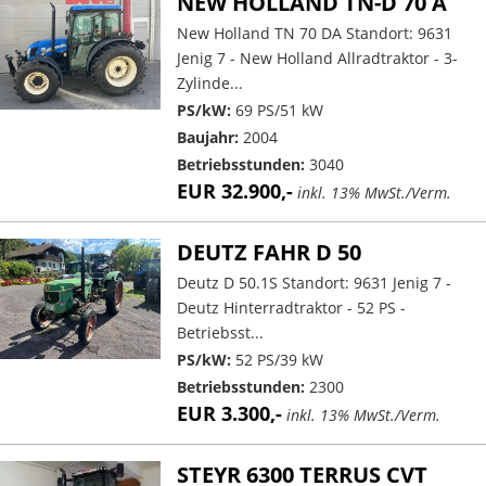
NEW HOLLAND TN-D 70 A
New Holland TN 70 DA Standort: 9631
Jenig 7 - New Holland Allradtraktor - 3-
Zylinde...
PS/kW:
69 PS/51 kW
Baujahr:
2004
Betriebsstunden:
3040
EUR 32.900,-
inkl. 13% MwSt./Verm.
DEUTZ FAHR D 50
Deutz D 50.1S Standort: 9631 Jenig 7 -
Deutz Hinterradtraktor - 52 PS -
Betriebsst...
PS/kW:
52 PS/39 kW
Betriebsstunden:
2300
EUR 3.300,-
inkl. 13% MwSt./Verm.
STEYR 6300 TERRUS CVT