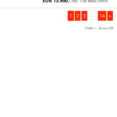
EUR 13.900,-
inkl. 13% MwSt./Verm.
1
2
3
...
14
»
Treffer 1 - 20 von 278