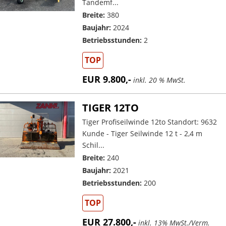
Tandemf...
Breite:
380
Baujahr:
2024
Betriebsstunden:
2
TOP
EUR 9.800,-
inkl. 20 % MwSt.
TIGER 12TO
Tiger Profiseilwinde 12to Standort: 9632
Kunde - Tiger Seilwinde 12 t - 2,4 m
Schil...
Breite:
240
Baujahr:
2021
Betriebsstunden:
200
TOP
EUR 27.800,-
inkl. 13% MwSt./Verm.