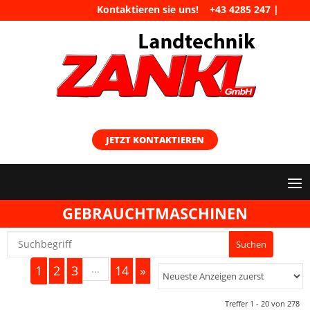
Kontaktieren sie uns!
+43 4285 247
|
maschinen@landtechnik-zankl.at
JETZT KONTAKTIEREN
GEBRAUCHTMASCHINEN
1
2
3
...
14
»
Treffer 1 - 20 von 278