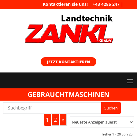
Kontaktieren sie uns!
+43 4285 247
|
maschinen@landtechnik-zankl.at
JETZT KONTAKTIEREN
GEBRAUCHTMASCHINEN
1
2
»
Treffer 1 - 20 von 25