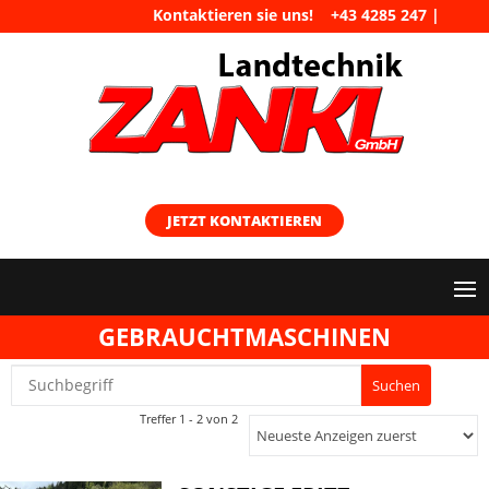
Kontaktieren sie uns!
+43 4285 247
|
maschinen@landtechnik-zankl.at
JETZT KONTAKTIEREN
GEBRAUCHTMASCHINEN
Treffer 1 - 2 von 2