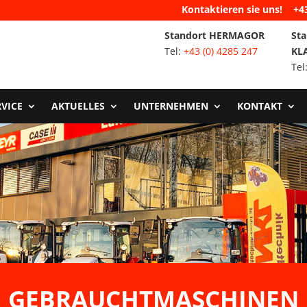
Kontaktieren sie uns!
+4
Standort HERMAGOR
Sta
Tel:
+43 (0) 4285 247
KL
Tel
RVICE
AKTUELLES
UNTERNEHMEN
KONTAKT
GEBRAUCHTMASCHINEN