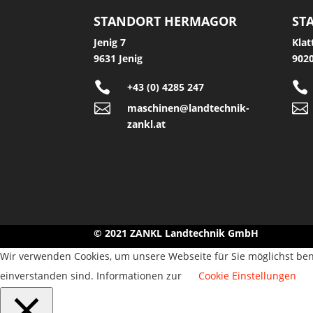
STANDORT HERMAGOR
ST
Jenig 7
Klat
9631 Jenig
9020


+43 (0) 4285 247


maschinen@landtechnik-
zankl.at
© 2021 ZANKL Landtechnik GmbH
Wir verwenden Cookies, um unsere Webseite für Sie möglichst ben
einverstanden sind. Informationen zur
Cookie Einstellungen