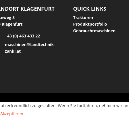
ANDORT KLAGENFURT
QUICK LINKS
teweg 8
Traktoren
 Klagenfurt
Produktportfolio
Gebrauchtmaschinen
+43 (0) 463 433 22
maschinen@landtechnik-
zankl.at
utzerfreundlich zu gestalten. Wenn Sie fortfahren, nehmen wir an
Akzeptieren