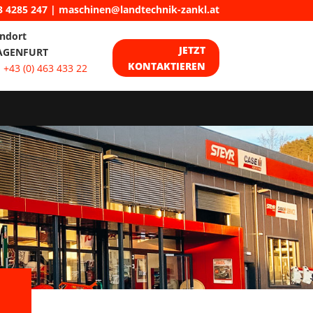
3 4285 247
|
maschinen@landtechnik-zankl.at
ndort
JETZT
AGENFURT
KONTAKTIEREN
:
+43 (0) 463 433 22