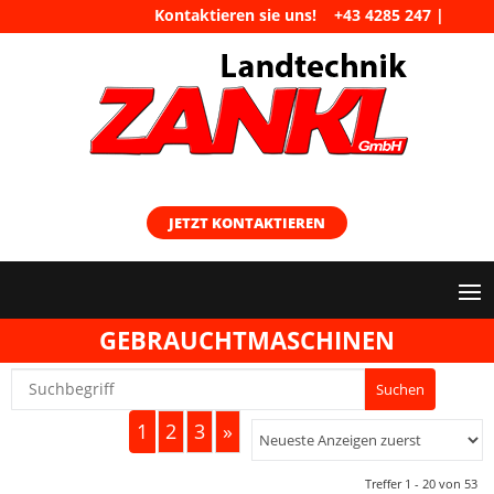
Kontaktieren sie uns!
+43 4285 247
|
maschinen@landtechnik-zankl.at
JETZT KONTAKTIEREN
GEBRAUCHTMASCHINEN
1
2
3
»
Treffer 1 - 20 von 53