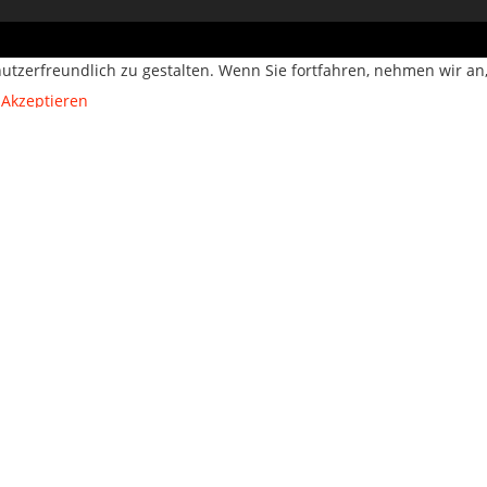
utzerfreundlich zu gestalten. Wenn Sie fortfahren, nehmen wir an
Akzeptieren
n, während Sie durch die Webseite navigieren. Von diesen Cookies
r Website von wesentlicher Bedeutung sind. Wir verwenden auch Co
es werden nur mit Ihrer Zustimmung in Ihrem Browser gespeichert. 
urferlebnis auswirken.
n der Website unbedingt erforderlich. Diese Kategorie umfasst nu
nlichen Informationen oder Daten.