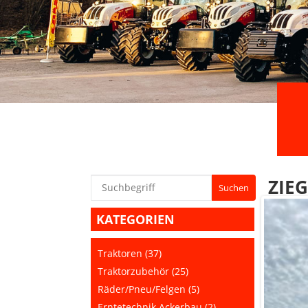
ZIEG
KATEGORIEN
Traktoren (37)
Traktorzubehör (25)
Räder/Pneu/Felgen (5)
Erntetechnik Ackerbau (2)