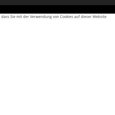
, dass Sie mit der Verwendung von Cookies auf dieser Website
 werden die nach Bedarf kategorisierten Cookies in Ihrem Browser
okies von Drittanbietern, mit denen wir analysieren und
Sie haben auch die Möglichkeit, diese Cookies zu deaktivieren.
r Cookies, die grundlegende Funktionen und Sicherheitsmerkmale