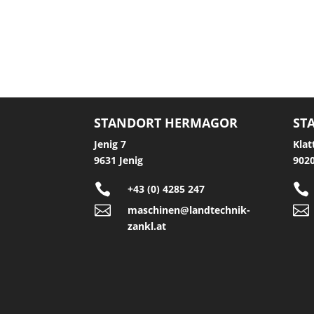
STANDORT HERMAGOR
ST
Jenig 7
Klat
9631 Jenig
9020


+43 (0) 4285 247


maschinen@landtechnik-
zankl.at