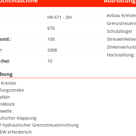
uchtmaschine
Ausrüstung
Anbau Kreisle
HR 671 - DH
Grenzstreuein
670
Schutzbügel
sstd.:
100
Streuwinkelve
Zinkenverlust
r:
2008
Hochstellung:
(ha):
10
ibung
- Kreisler
fungsstrebe
afeln
enkbock
kwelle
ulischer Klappung
al hydraulischer Grenzstreueinrichtung
 EW erforderlich