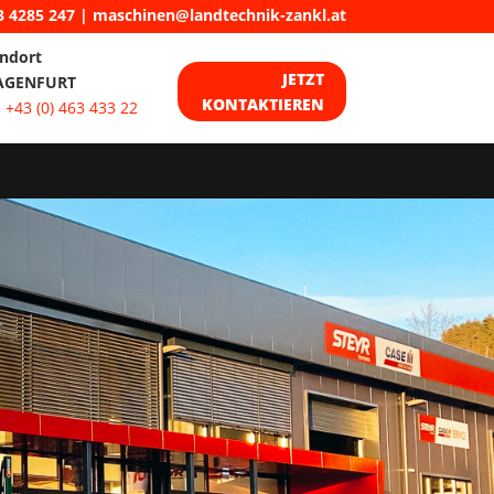
3 4285 247
|
maschinen@landtechnik-zankl.at
ndort
JETZT
AGENFURT
KONTAKTIEREN
:
+43 (0) 463 433 22