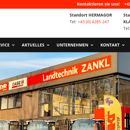
Kontaktieren sie uns!
+4
Standort HERMAGOR
Sta
Tel:
+43 (0) 4285 247
KL
Tel
RVICE
AKTUELLES
UNTERNEHMEN
KONTAKT