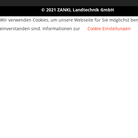
© 2021 ZANKL Landtechnik GmbH
Wir verwenden Cookies, um unsere Webseite für Sie möglichst ben
einverstanden sind. Informationen zur
Cookie Einstellungen
Schließen
DATENSCHUTZÜBERSICHT
Diese Website verwendet Cookies, um Ihre Erfahrung zu verbesser
gespeichert, da sie für das Funktionieren der Grundfunktionen de
nachvollziehen können, wie Sie diese Website nutzen. Diese Cooki
Das Deaktivieren einiger dieser Cookies kann sich jedoch auf Ihr S
Notwendig
Notwendig
Diese notwendige Cookies sind für das reibungslose Funktioniere
der Webseite gewährleisten. Diese Cookies speichern keine persö
SPEICHERN UND AKZEPTIEREN