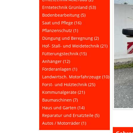
Erntetechnik Grünland (53)
Bodenbearbeitung (5)
Saat und Pflege (16)
Pflanzenschutz (1)
Düngung und Beregnung (2)
Hof- Stall- und Weidetechnik (21)
Fütterungstechnik (15)
Anhänger (12)
Förderanlagen (1)
Landwirtsch. Motorfahrzeuge (10)
Forst- und Holztechnik (25)
Kommunalgeräte (21)
Baumaschinen (7)
Haus und Garten (14)
Reparatur und Ersatzteile (5)
Autos / Motorräder (1)