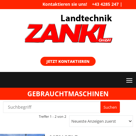
Kontaktieren sie uns!
+43 4285 247
|
maschinen@landtechnik-zankl.at
JETZT KONTAKTIEREN
GEBRAUCHTMASCHINEN
Treffer 1 - 2 von 2