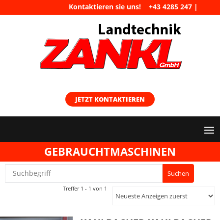
Kontaktieren sie uns!
+43 4285 247
|
maschinen@landtechnik-zankl.at
JETZT KONTAKTIEREN
GEBRAUCHTMASCHINEN
Treffer 1 - 1 von 1