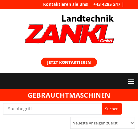
Kontaktieren sie uns!
+43 4285 247
|
maschinen@landtechnik-zankl.at
JETZT KONTAKTIEREN
GEBRAUCHTMASCHINEN