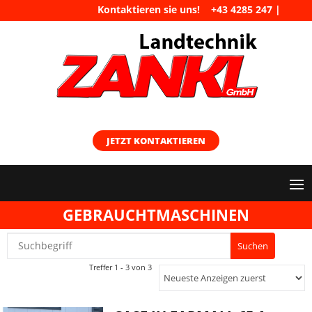
Kontaktieren sie uns!
+43 4285 247
|
maschinen@landtechnik-zankl.at
JETZT KONTAKTIEREN
GEBRAUCHTMASCHINEN
Treffer 1 - 3 von 3