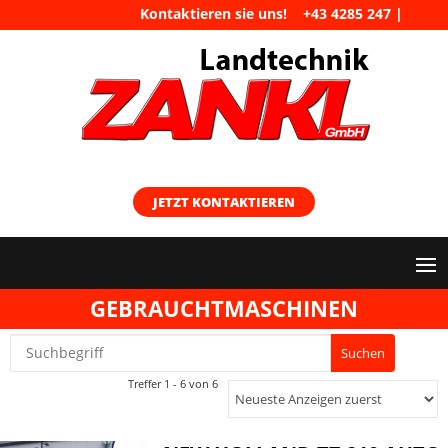
Kontaktieren sie uns!
+43 4285 247
|
maschinen@landtechnik-zankl.at
JETZT KONTAKTIEREN
GEBRAUCHTMASCHINEN
Treffer 1 - 6 von 6