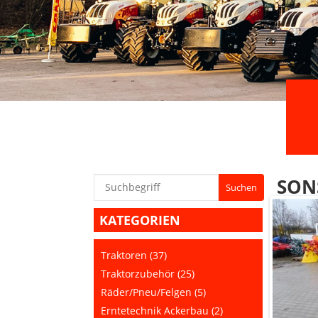
SON
KATEGORIEN
Traktoren (37)
Traktorzubehör (25)
Räder/Pneu/Felgen (5)
Erntetechnik Ackerbau (2)