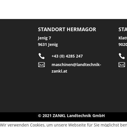
STANDORT HERMAGOR
ST
Jenig 7
Klat
9631 Jenig
9020


+43 (0) 4285 247


maschinen@landtechnik-
zankl.at
© 2021 ZANKL Landtechnik GmbH
Wir verwenden Cookies, um unsere Webseite für Sie möglichst ben