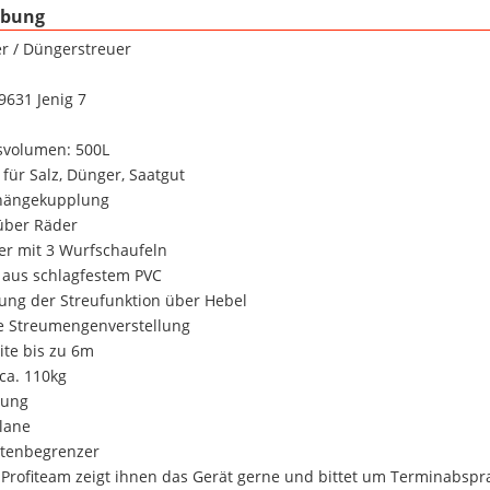
ibung
er / Düngerstreuer
9631 Jenig 7
svolumen: 500L
 für Salz, Dünger, Saatgut
hängekupplung
 über Räder
ler mit 3 Wurfschaufeln
r aus schlagfestem PVC
tung der Streufunktion über Hebel
e Streumengenverstellung
ite bis zu 6m
 ca. 110kg
tung
lane
itenbegrenzer
 Profiteam zeigt ihnen das Gerät gerne und bittet um Terminabsp