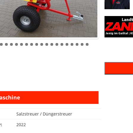
schine
Salzstreuer / Düngerstreuer
r:
2022