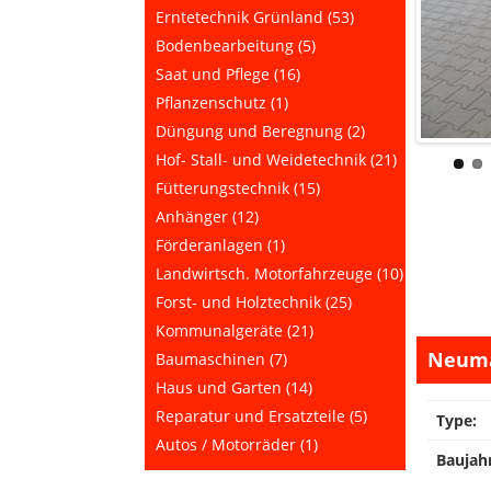
Erntetechnik Grünland (53)
Bodenbearbeitung (5)
Saat und Pflege (16)
Pflanzenschutz (1)
Düngung und Beregnung (2)
Hof- Stall- und Weidetechnik (21)
Fütterungstechnik (15)
Anhänger (12)
Förderanlagen (1)
Landwirtsch. Motorfahrzeuge (10)
Forst- und Holztechnik (25)
Kommunalgeräte (21)
Neuma
Baumaschinen (7)
Haus und Garten (14)
Reparatur und Ersatzteile (5)
Type:
Autos / Motorräder (1)
Baujah