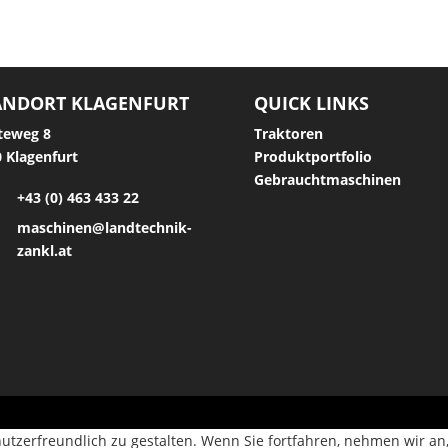
ANDORT KLAGENFURT
QUICK LINKS
teweg 8
Traktoren
 Klagenfurt
Produktportfolio
Gebrauchtmaschinen
+43 (0) 463 433 22
maschinen@landtechnik-
zankl.at
utzerfreundlich zu gestalten. Wenn Sie fortfahren, nehmen wir an