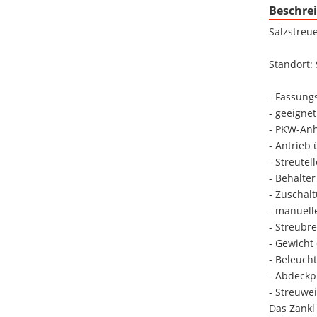
Beschre
Salzstreu
Standort: 
- Fassung
- geeignet
- PKW-An
- Antrieb
- Streutel
- Behälte
- Zuschal
- manuell
- Streubre
- Gewicht
- Beleuch
- Abdeckp
- Streuwe
Das Zankl