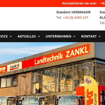
Kontaktieren sie uns!
+4
Standort HERMAGOR
Sta
Tel:
+43 (0) 4285 247
KL
Tel
RVICE
AKTUELLES
UNTERNEHMEN
KONTAKT