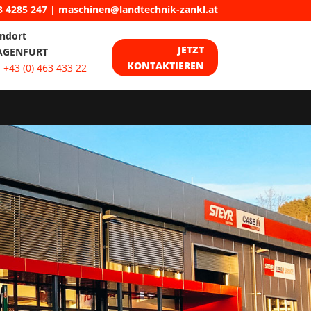
3 4285 247
|
maschinen@landtechnik-zankl.at
ndort
JETZT
AGENFURT
KONTAKTIEREN
:
+43 (0) 463 433 22