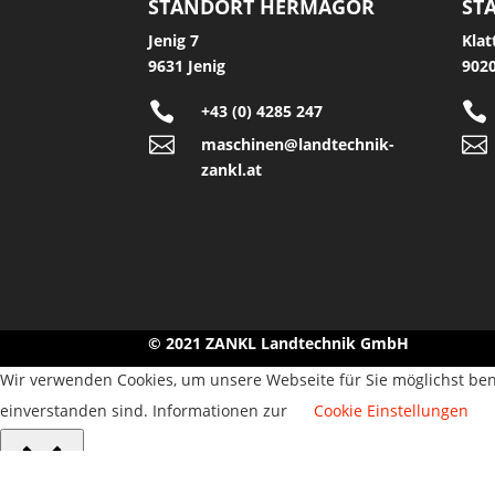
STANDORT HERMAGOR
ST
Jenig 7
Klat
9631 Jenig
9020


+43 (0) 4285 247


maschinen@landtechnik-
zankl.at
© 2021 ZANKL Landtechnik GmbH
Wir verwenden Cookies, um unsere Webseite für Sie möglichst ben
einverstanden sind. Informationen zur
Cookie Einstellungen