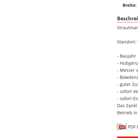
Breite:
Beschre
Strautma
Standort:
- Baujahr
- Hubgerü
- Messer v
- Bowden
- guter Zu
- sofort V
- sofort E
Das Zankl
Betrieb in
PDF 