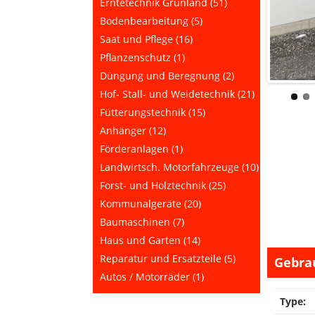
Erntetechnik Grünland (51)
Bodenbearbeitung (5)
Saat und Pflege (16)
Pflanzenschutz (1)
Düngung und Beregnung (2)
Hof- Stall- und Weidetechnik (21)
Fütterungstechnik (15)
Anhänger (12)
Förderanlagen (1)
Landwirtsch. Motorfahrzeuge (10)
Forst- und Holztechnik (25)
Kommunalgeräte (20)
Baumaschinen (7)
Haus und Garten (14)
Reparatur und Ersatzteile (5)
Gebra
Autos / Motorräder (1)
Type: