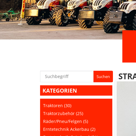
STR
KATEGORIEN
Traktoren (30)
Traktorzubehör (25)
Räder/Pneu/Felgen (5)
Erntetechnik Ackerbau (2)