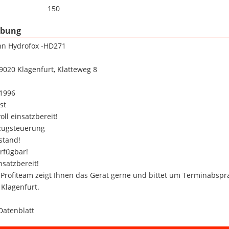
150
ibung
nn Hydrofox -HD271
 9020 Klagenfurt, Klatteweg 8
 1996
st
oll einsatzbereit!
zugsteuerung
stand!
erfügbar!
insatzbereit!
 Profiteam zeigt Ihnen das Gerät gerne und bittet um Terminabsp
 Klagenfurt.
Datenblatt