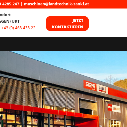
3 4285 247
|
maschinen@landtechnik-zankl.at
ndort
JETZT
AGENFURT
KONTAKTIEREN
:
+43 (0) 463 433 22