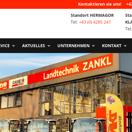
Kontaktieren sie uns!
+4
Standort HERMAGOR
Sta
Tel:
+43 (0) 4285 247
KL
Tel
RVICE
AKTUELLES
UNTERNEHMEN
KONTAKT