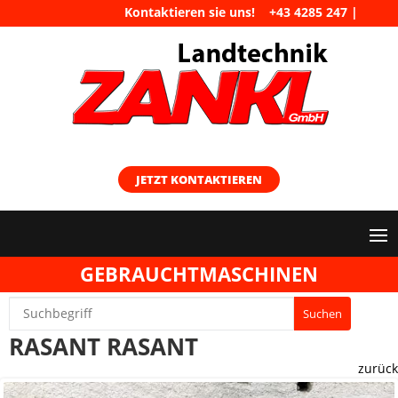
Kontaktieren sie uns!
+43 4285 247
|
maschinen@landtechnik-zankl.at
JETZT KONTAKTIEREN
GEBRAUCHTMASCHINEN
RASANT RASANT
zurück