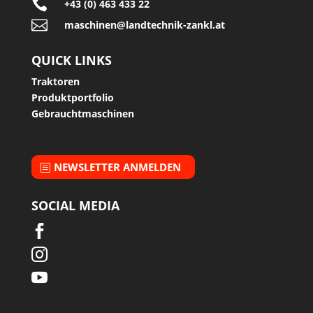

+43 (0) 463 433 22

maschinen@landtechnik-zankl.at
QUICK LINKS
Traktoren
Produktportfolio
Gebrauchtmaschinen
NEWSLETTER ANMELDEN
SOCIAL MEDIA


