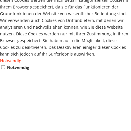
diesen Cookies werden die nach Bedarf kategorisierten Cookies in
Ihrem Browser gespeichert, da sie für das Funktionieren der
Grundfunktionen der Website von wesentlicher Bedeutung sind.
Wir verwenden auch Cookies von Drittanbietern, mit denen wir
analysieren und nachvollziehen können, wie Sie diese Website
nutzen. Diese Cookies werden nur mit Ihrer Zustimmung in Ihrem
Browser gespeichert. Sie haben auch die Möglichkeit, diese
Cookies zu deaktivieren. Das Deaktivieren einiger dieser Cookies
kann sich jedoch auf Ihr Surferlebnis auswirken.
Notwendig
Notwendig
Diese notwendige Cookies sind für das reibungslose Funktionieren
der Website unbedingt erforderlich. Diese Kategorie umfasst nur
Cookies, die grundlegende Funktionen und Sicherheitsmerkmale
der Webseite gewährleisten. Diese Cookies speichern keine
persönlichen Informationen oder Daten.
SPEICHERN UND AKZEPTIEREN
Alle Angaben ohne Gewähr - Druck und Satzfehler
vorbehalten.