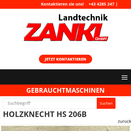
Kontaktieren sie uns!
+43 4285 247
|
maschinen@landtechnik-zankl.at
JETZT KONTAKTIEREN
GEBRAUCHTMASCHINEN
HOLZKNECHT HS 206B
zurück