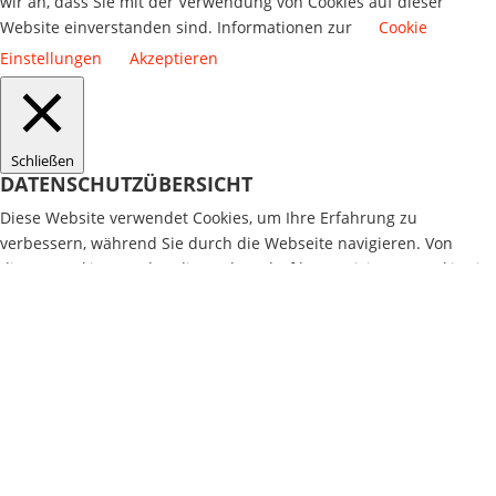
wir an, dass Sie mit der Verwendung von Cookies auf dieser
Website einverstanden sind. Informationen zur
Cookie
Einstellungen
Akzeptieren
Schließen
DATENSCHUTZÜBERSICHT
Diese Website verwendet Cookies, um Ihre Erfahrung zu
verbessern, während Sie durch die Webseite navigieren. Von
diesen Cookies werden die nach Bedarf kategorisierten Cookies in
Ihrem Browser gespeichert, da sie für das Funktionieren der
Grundfunktionen der Website von wesentlicher Bedeutung sind.
Wir verwenden auch Cookies von Drittanbietern, mit denen wir
analysieren und nachvollziehen können, wie Sie diese Website
nutzen. Diese Cookies werden nur mit Ihrer Zustimmung in Ihrem
Browser gespeichert. Sie haben auch die Möglichkeit, diese
Cookies zu deaktivieren. Das Deaktivieren einiger dieser Cookies
kann sich jedoch auf Ihr Surferlebnis auswirken.