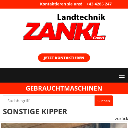
Kontaktieren sie uns!
+43 4285 247
|
maschinen@landtechnik-zankl.at
JETZT KONTAKTIEREN
GEBRAUCHTMASCHINEN
SONSTIGE KIPPER
zurück