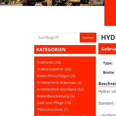
HYD
Gebra
KATEGORIEN
Traktoren (34)
Type:
Traktorzubehör (25)
Breite:
Räder/Pneu/Felgen (5)
Erntetechnik Ackerbau (2)
Beschre
Erntetechnik Grünland (52)
Hydrac Le
Bodenbearbeitung (5)
Saat und Pflege (16)
Standort:
Pflanzenschutz (1)
- Leichtgu