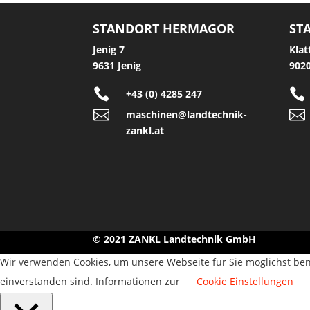
STANDORT HERMAGOR
ST
Jenig 7
Klat
9631 Jenig
9020


+43 (0) 4285 247


maschinen@landtechnik-
zankl.at
© 2021 ZANKL Landtechnik GmbH
Wir verwenden Cookies, um unsere Webseite für Sie möglichst ben
einverstanden sind. Informationen zur
Cookie Einstellungen