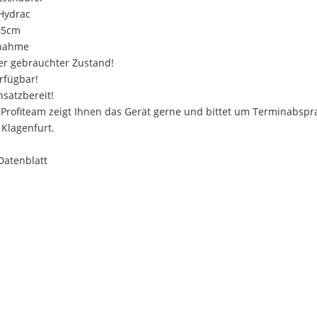
 Hydrac
245cm
fnahme
ter gebrauchter Zustand!
erfügbar!
insatzbereit!
 Profiteam zeigt Ihnen das Gerät gerne und bittet um Terminabsp
 Klagenfurt.
Datenblatt