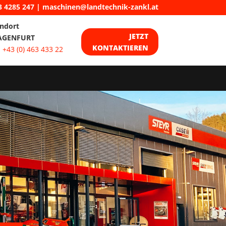
3 4285 247
|
maschinen@landtechnik-zankl.at
ndort
JETZT
AGENFURT
KONTAKTIEREN
:
+43 (0) 463 433 22