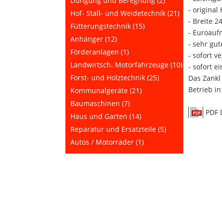
Düngung und Beregnung (2)
- original
Hof- Stall- und Weidetechnik (21)
- Breite 
Fütterungstechnik (15)
- Euroau
Anhänger (12)
- sehr gu
Förderanlagen (1)
- sofort v
Landwirtsch. Motorfahrzeuge (10)
- sofort e
Forst- und Holztechnik (25)
Das Zankl
Betrieb in
Kommunalgeräte (21)
Baumaschinen (7)
PDF 
Haus und Garten (14)
Reparatur und Ersatzteile (5)
Autos / Motorräder (1)