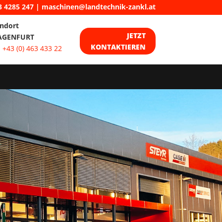
3 4285 247
|
maschinen@landtechnik-zankl.at
ndort
JETZT
AGENFURT
KONTAKTIEREN
:
+43 (0) 463 433 22