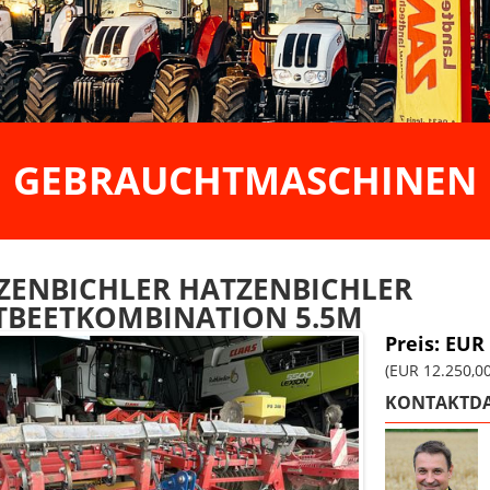
GEBRAUCHTMASCHINEN
ZENBICHLER HATZENBICHLER
TBEETKOMBINATION 5.5M
Preis: EUR
(EUR 12.250,0
KONTAKTDA