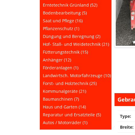
Erntetechnik Grünland (52)
Bodenbearbeitung (5)
Saat und Pflege (16)
Pflanzenschutz (1)
Düngung und Beregnung (2)
Hof- Stall- und Weidetechnik (21)
Fütterungstechnik (15)
Anhänger (12)
Förderanlagen (1)
Landwirtsch. Motorfahrzeuge (10)
Forst- und Holztechnik (25)
Kommunalgeräte (21)
Gebra
Baumaschinen (7)
Haus und Garten (14)
Reparatur und Ersatzteile (5)
Type:
Autos / Motorräder (1)
Breite: