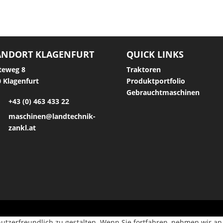
ANDORT KLAGENFURT
QUICK LINKS
teweg 8
Traktoren
 Klagenfurt
Produktportfolio
Gebrauchtmaschinen
+43 (0) 463 433 22
maschinen@landtechnik-
zankl.at
utzerfreundlich zu gestalten. Wenn Sie fortfahren, nehmen wir an