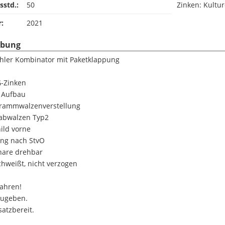
sstd.:
50
Zinken: Kultu
r:
2021
ibung
hler Kombinator mit Paketklappung
G-Zinken
r Aufbau
grammwalzenverstellung
abwalzen Typ2
hild vorne
ng nach StvO
hare drehbar
chweißt, nicht verzogen
ahren!
zugeben.
satzbereit.