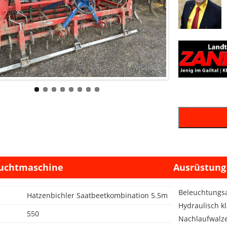
uchtmaschine
Ausrüstung
Beleuchtungs
Hatzenbichler Saatbeetkombination 5.5m
Hydraulisch k
550
Nachlaufwalz