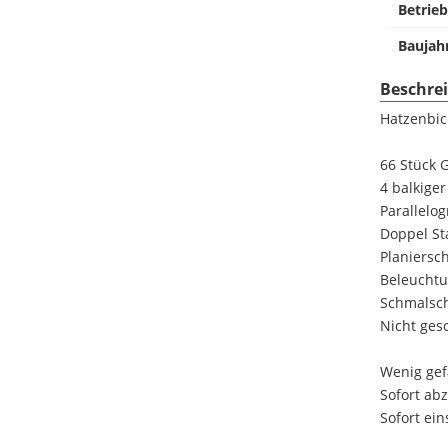
Betrieb
Baujah
Beschre
Hatzenbic
66 Stück 
4 balkige
Parallelo
Doppel St
Planiersc
Beleuchtu
Schmalsc
Nicht ges
Wenig gef
Sofort ab
Sofort ein