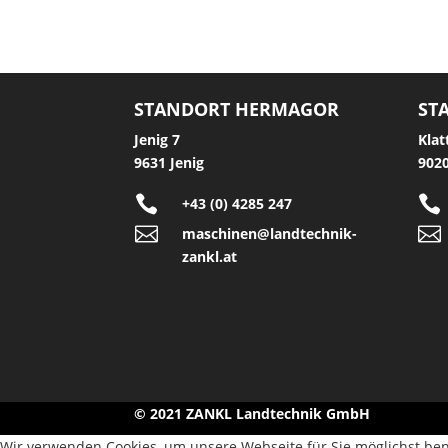
STANDORT HERMAGOR
ST
Jenig 7
Klat
9631 Jenig
9020


+43 (0) 4285 247


maschinen@landtechnik-
zankl.at
© 2021 ZANKL Landtechnik GmbH
Wir verwenden Cookies, um unsere Webseite für Sie möglichst ben