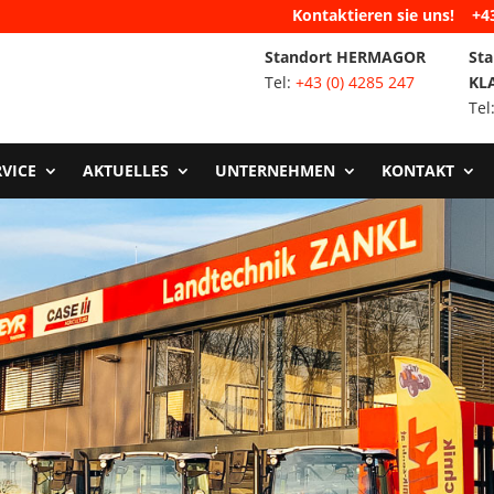
Kontaktieren sie uns!
+4
Standort HERMAGOR
Sta
Tel:
+43 (0) 4285 247
KL
Tel
RVICE
AKTUELLES
UNTERNEHMEN
KONTAKT