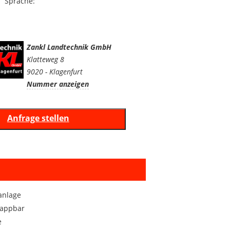
Sprache:
Zankl Landtechnik GmbH
Klatteweg 8
9020 - Klagenfurt
Nummer anzeigen
anlage
lappbar
e