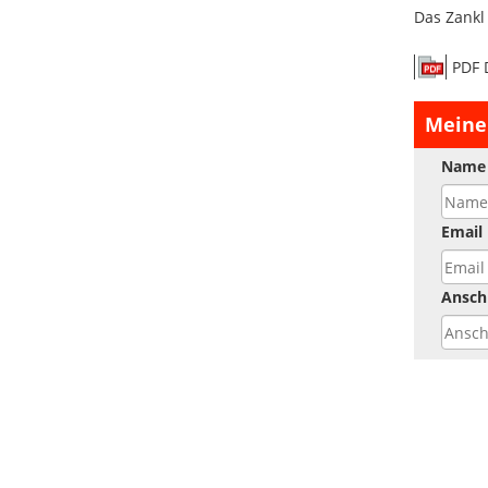
Das Zankl
PDF 
Meine
Name
Email
Anschr