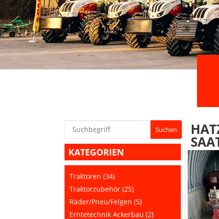
HAT
SAA
KATEGORIEN
Traktoren (34)
Traktorzubehör (25)
Räder/Pneu/Felgen (5)
Erntetechnik Ackerbau (2)